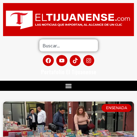
Portafolio El Tijuanense
ENSENADA