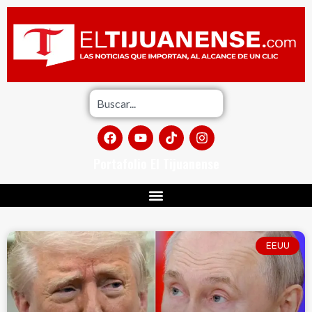
Portafolio El Tijuanense
EEUU