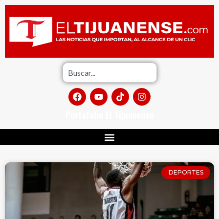
Portafolio El Tijuanense
DEPORTES