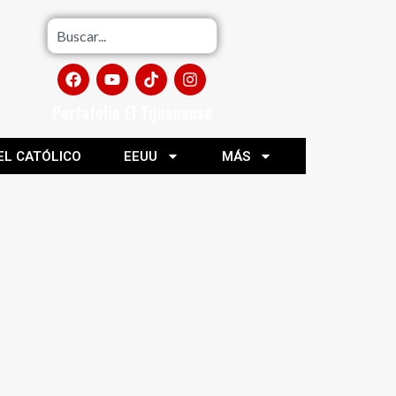
Portafolio El Tijuanense
EL CATÓLICO
EEUU
MÁS