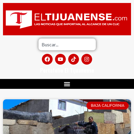
Portafolio El Tijuanense
BAJA CALIFORNIA