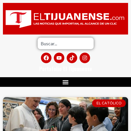
Portafolio El Tijuanense
EL CATÓLICO