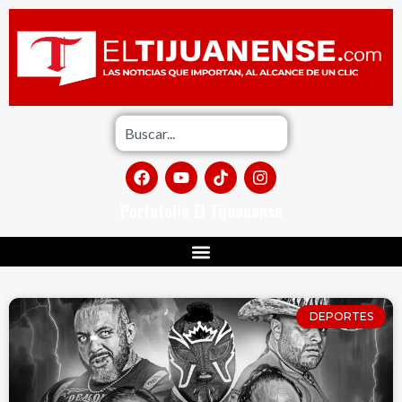
Portafolio El Tijuanense
DEPORTES