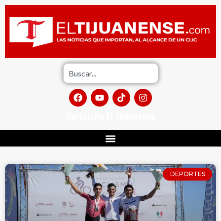
Portafolio El Tijuanense
DEPORTES