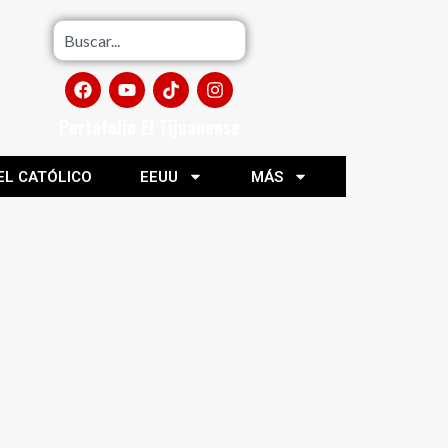
Portafolio El Tijuanense
EL CATÓLICO
EEUU
MÁS