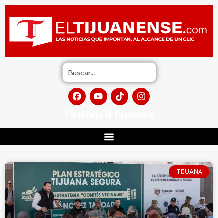
Portafolio El Tijuanense
TIJUANA