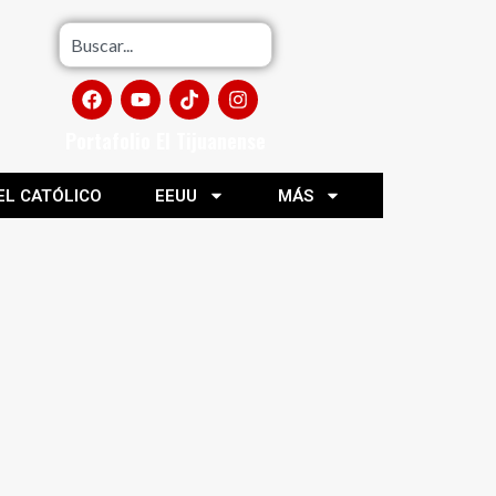
Portafolio El Tijuanense
EL CATÓLICO
EEUU
MÁS