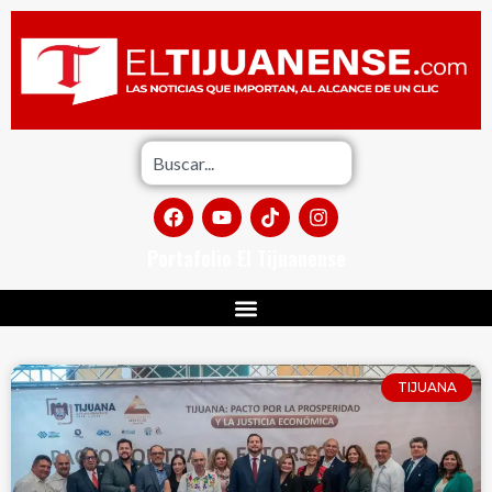
Portafolio El Tijuanense
TIJUANA