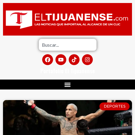
Portafolio El Tijuanense
DEPORTES