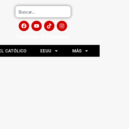
Portafolio El Tijuanense
EL CATÓLICO
EEUU
MÁS