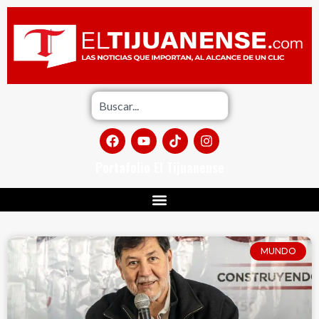
Portafolio El Tijuanense
MUNDO