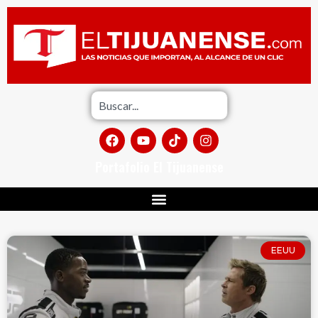
Portafolio El Tijuanense
EEUU