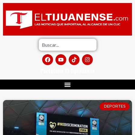
Portafolio El Tijuanense
DEPORTES