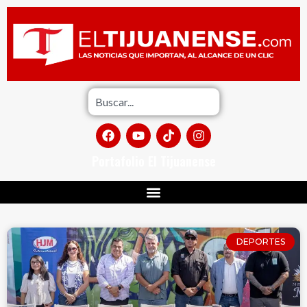
Portafolio El Tijuanense
DEPORTES