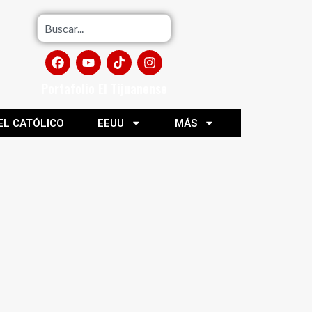
Portafolio El Tijuanense
EL CATÓLICO
EEUU
MÁS