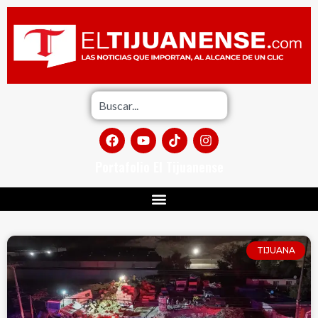
Portafolio El Tijuanense
TIJUANA