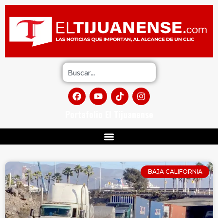
Portafolio El Tijuanense
BAJA CALIFORNIA