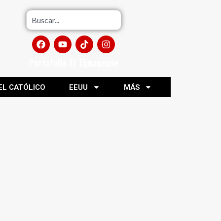
Portafolio El Tijuanense
EL CATÓLICO
EEUU
MÁS