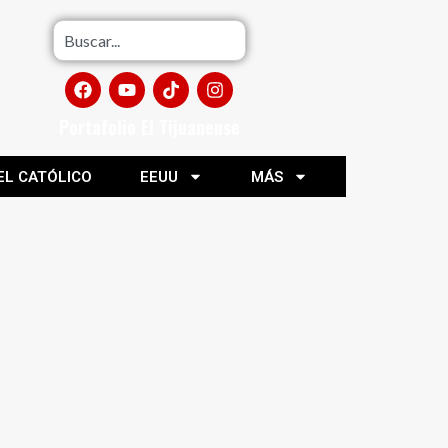
Portafolio El Tijuanense
EL CATÓLICO
EEUU
MÁS