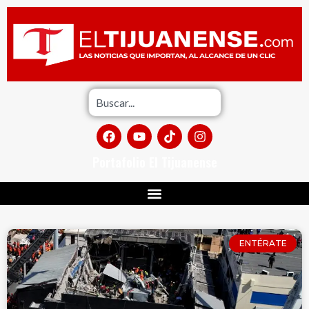
Portafolio El Tijuanense
ENTÉRATE