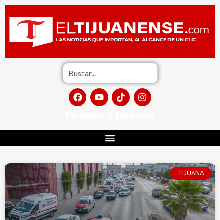
Portafolio El Tijuanense
TIJUANA