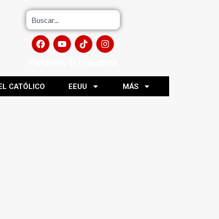
Portafolio El Tijuanense
EL CATÓLICO
EEUU
MÁS