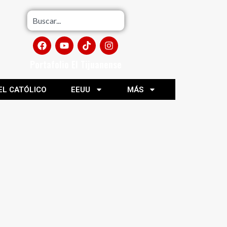
Portafolio El Tijuanense
EL CATÓLICO
EEUU
MÁS