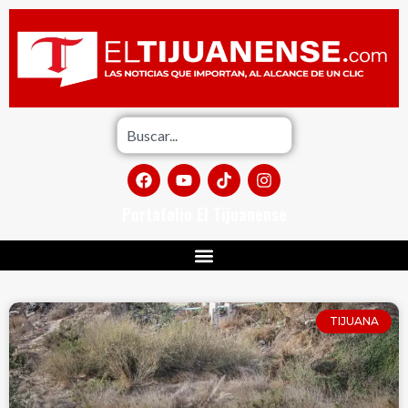
Portafolio El Tijuanense
TIJUANA