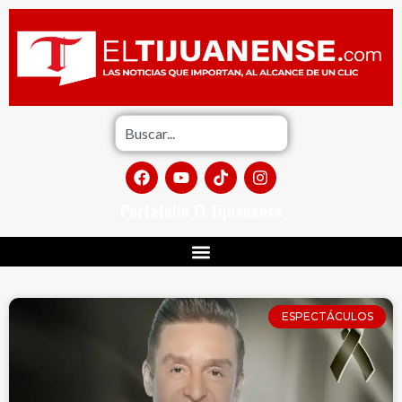
Portafolio El Tijuanense
ESPECTÁCULOS