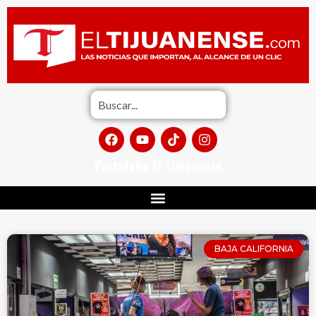
Portafolio El Tijuanense
BAJA CALIFORNIA