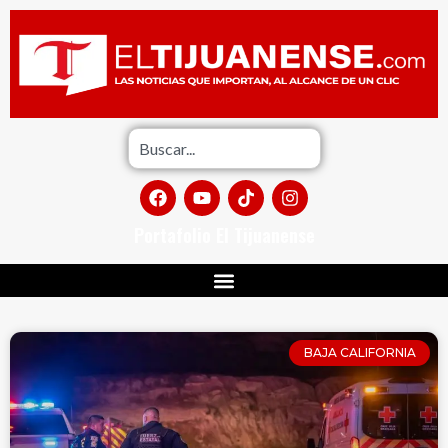
Portafolio El Tijuanense
BAJA CALIFORNIA