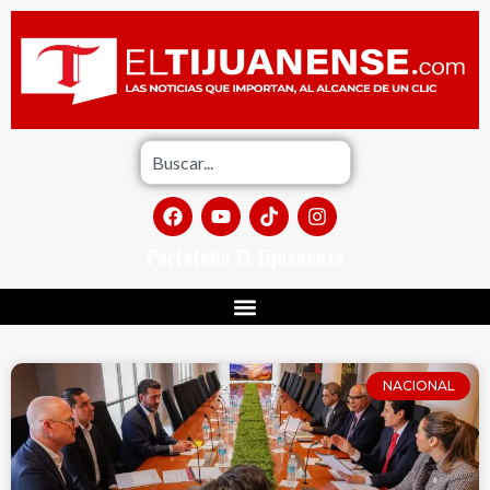
Portafolio El Tijuanense
NACIONAL