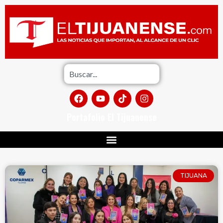
Portafolio El Tijuanense
TIJUANA