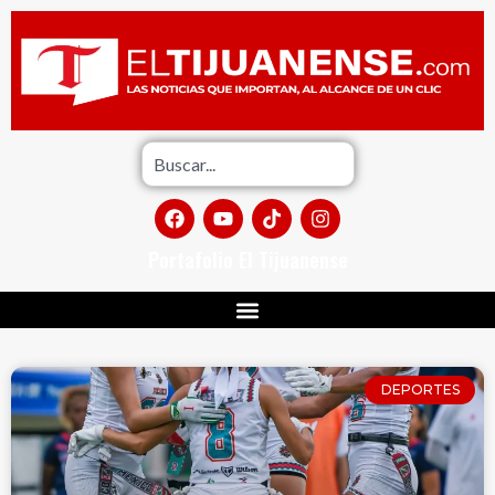
Portafolio El Tijuanense
DEPORTES