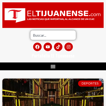
Portafolio El Tijuanense
DEPORTES