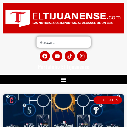
Portafolio El Tijuanense
DEPORTES