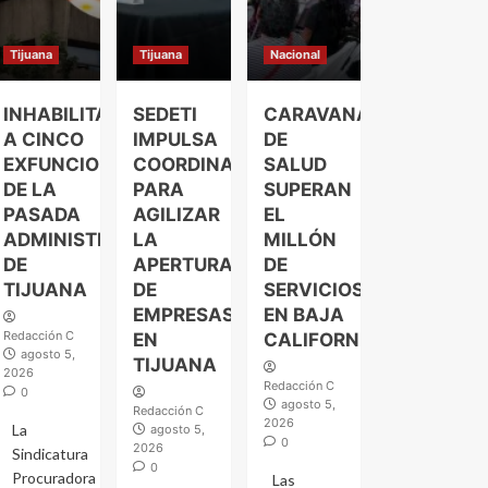
Tijuana
Tijuana
Nacional
INHABILITAN
SEDETI
CARAVANAS
A CINCO
IMPULSA
DE
EXFUNCIONARIOS
COORDINACIÓN
SALUD
DE LA
PARA
SUPERAN
PASADA
AGILIZAR
EL
ADMINISTRACIÓN
LA
MILLÓN
DE
APERTURA
DE
TIJUANA
DE
SERVICIOS
EMPRESAS
EN BAJA
Redacción C
EN
CALIFORNIA
agosto 5,
TIJUANA
2026
Redacción C
0
agosto 5,
Redacción C
2026
La
agosto 5,
0
2026
Sindicatura
0
Procuradora
Las