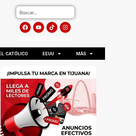
Portafolio El Tijuanense
EL CATÓLICO
EEUU
MÁS