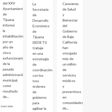
del XXV
Caravanas
La
Ayuntamiento
de Salud
Secretaría
de
y
de
Tijuana
Bienestar
Desarrollo
informó
del
Económico
la
Gobierno
de
inhabilitación
de Baja
Tijuana
por un
California
(SEDETI)
año de
han
trabaja
cinco
otorgado
en una
exfuncionarios
más de
estrategia
de la
un millón
de
pasada
de
coordinación
administración
servicios
con los
municipal,
médicos
tres
como
y
órdenes
resultado
preventivos
de
de...
en
gobierno
comunidades
para
Leer más
de...
agilizar la