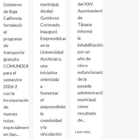
del XXV
municipal,
Gobierno
Ayuntamiento
Abdiel
de Baja
de
Gutiérrez
California
Tijuana
Coronado,
fortaleció
informó
inauguró
el
la
EmprendeLand
programa
inhabilitación
en la
de
por un
Universidad
transporte
año de
Xochicalco,
gratuito
cinco
una
COMUNDER
exfuncionarios
iniciativa
para el
de la
orientada
semestre
pasada
a
2026-2
administración
fomentar
con la
municipal,
el
incorporación
como
emprendimiento,
de
resultado
la
nuevas
de...
creatividad
rutas,
y la
especialmente
Leer más
vinculación
en San...