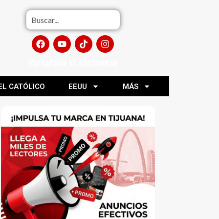
Portafolio El Tijuanense
EL CATÓLICO
EEUU
MÁS