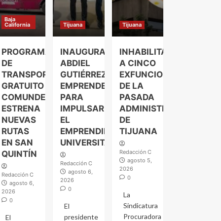
Baja
California
Tijuana
Tijuana
PROGRAMA
INAUGURA
INHABILITAN
DE
ABDIEL
A CINCO
TRANSPORTE
GUTIÉRREZ
EXFUNCIONARIOS
GRATUITO
EMPRENDELAND
DE LA
COMUNDER
PARA
PASADA
ESTRENA
IMPULSAR
ADMINISTRACIÓN
NUEVAS
EL
DE
RUTAS
EMPRENDIMIENTO
TIJUANA
EN SAN
UNIVERSITARIO
Redacción C
QUINTÍN
agosto 5,
Redacción C
2026
agosto 6,
Redacción C
0
2026
agosto 6,
0
2026
La
0
Sindicatura
El
Procuradora
presidente
El