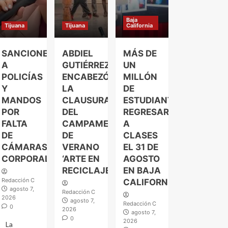
Baja
Tijuana
Tijuana
California
SANCIONES
ABDIEL
MÁS DE
A
GUTIÉRREZ
UN
POLICÍAS
ENCABEZÓ
MILLÓN
Y
LA
DE
MANDOS
CLAUSURA
ESTUDIANTES
POR
DEL
REGRESARÁN
FALTA
CAMPAMENTO
A
DE
DE
CLASES
CÁMARAS
VERANO
EL 31 DE
CORPORALES
‘ARTE EN
AGOSTO
RECICLAJE’
EN BAJA
Redacción C
CALIFORNIA
agosto 7,
Redacción C
2026
agosto 7,
Redacción C
0
2026
agosto 7,
0
2026
La