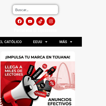
Portafolio El Tijuanense
EL CATÓLICO
EEUU
MÁS