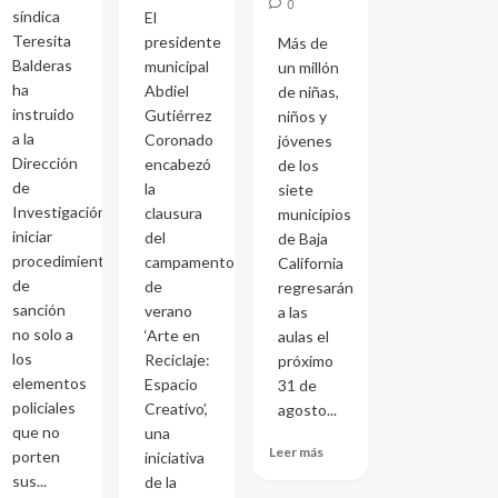
0
síndica
El
Teresita
presidente
Más de
Balderas
municipal
un millón
ha
Abdiel
de niñas,
instruido
Gutiérrez
niños y
a la
Coronado
jóvenes
Dirección
encabezó
de los
de
la
siete
Investigación
clausura
municipios
iniciar
del
de Baja
procedimientos
campamento
California
de
de
regresarán
sanción
verano
a las
no solo a
‘Arte en
aulas el
los
Reciclaje:
próximo
elementos
Espacio
31 de
policiales
Creativo’,
agosto...
que no
una
Leer más
porten
iniciativa
sus...
de la