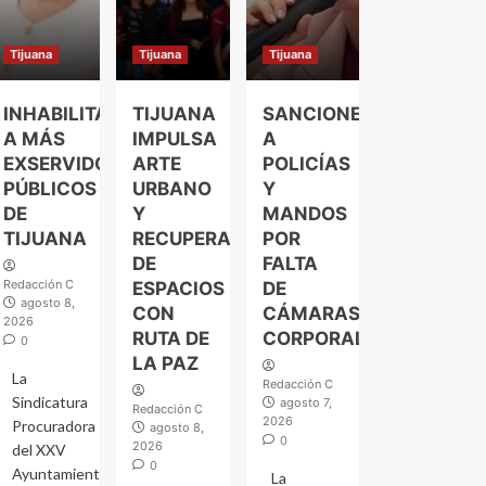
Tijuana
Tijuana
Tijuana
INHABILITAN
TIJUANA
SANCIONES
A MÁS
IMPULSA
A
EXSERVIDORES
ARTE
POLICÍAS
PÚBLICOS
URBANO
Y
DE
Y
MANDOS
TIJUANA
RECUPERACIÓN
POR
DE
FALTA
Redacción C
ESPACIOS
DE
agosto 8,
CON
CÁMARAS
2026
RUTA DE
CORPORALES
0
LA PAZ
La
Redacción C
Sindicatura
agosto 7,
Redacción C
2026
Procuradora
agosto 8,
0
2026
del XXV
0
Ayuntamiento
La