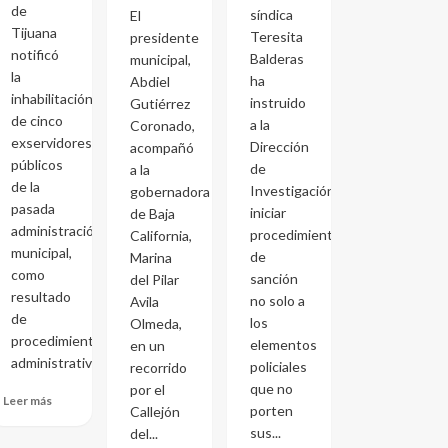
de
síndica
El
Tijuana
Teresita
presidente
notificó
Balderas
municipal,
la
ha
Abdiel
inhabilitación
instruido
Gutiérrez
de cinco
a la
Coronado,
exservidores
Dirección
acompañó
públicos
de
a la
de la
Investigación
gobernadora
pasada
iniciar
de Baja
administración
procedimientos
California,
municipal,
de
Marina
como
sanción
del Pilar
resultado
no solo a
Avila
de
los
Olmeda,
procedimientos
elementos
en un
administrativos...
policiales
recorrido
que no
por el
Leer más
porten
Callejón
sus...
del...