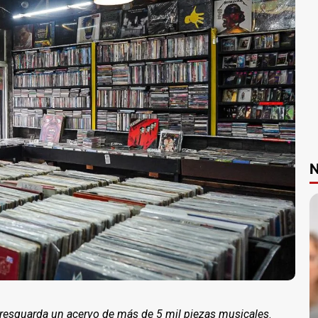
N
resguarda un acervo de más de 5 mil piezas musicales
.