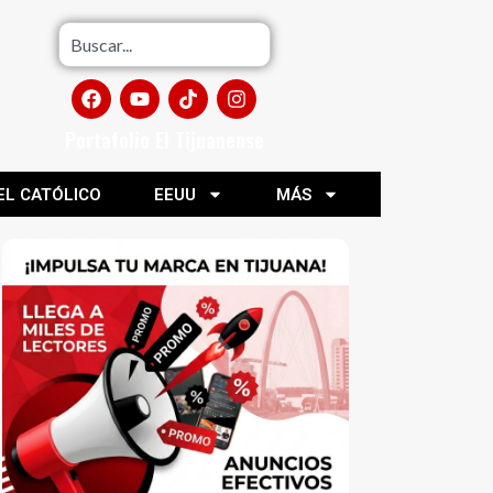
Portafolio El Tijuanense
EL CATÓLICO
EEUU
MÁS