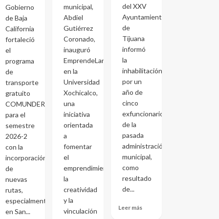
del XXV
municipal,
Gobierno
Ayuntamiento
Abdiel
de Baja
de
Gutiérrez
California
Tijuana
Coronado,
fortaleció
informó
inauguró
el
la
EmprendeLand
programa
inhabilitación
en la
de
por un
Universidad
transporte
año de
Xochicalco,
gratuito
cinco
una
COMUNDER
exfuncionarios
iniciativa
para el
de la
orientada
semestre
pasada
a
2026-2
administración
fomentar
con la
municipal,
el
incorporación
como
emprendimiento,
de
resultado
la
nuevas
de...
creatividad
rutas,
y la
especialmente
Leer más
vinculación
en San...