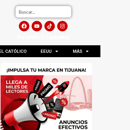
Portafolio El Tijuanense
EL CATÓLICO
EEUU
MÁS