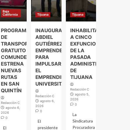
Baja
California
Tijuana
Tijuana
PROGRAMA
INAUGURA
INHABILITAN
DE
ABDIEL
A CINCO
TRANSPORTE
GUTIÉRREZ
EXFUNCIONARIOS
GRATUITO
EMPRENDELAND
DE LA
COMUNDER
PARA
PASADA
ESTRENA
IMPULSAR
ADMINISTRACIÓN
NUEVAS
EL
DE
RUTAS
EMPRENDIMIENTO
TIJUANA
EN SAN
UNIVERSITARIO
Redacción C
QUINTÍN
agosto 5,
Redacción C
2026
agosto 6,
Redacción C
0
2026
agosto 6,
0
2026
La
0
Sindicatura
El
Procuradora
presidente
El