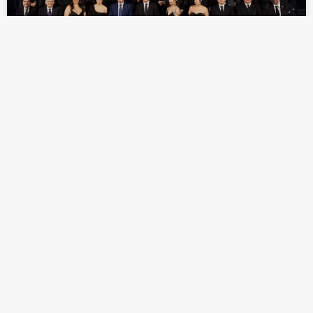
COPARMEX TIJUANA CELEBRA 65 AÑOS
DE HISTORIA
LEER MÁS »
marzo 28, 2025
TIJUANA