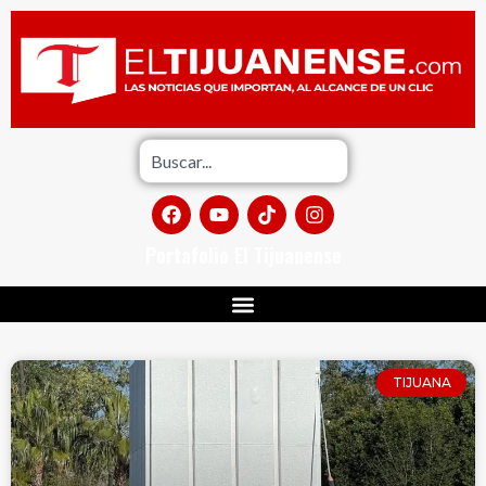
Portafolio El Tijuanense
TIJUANA