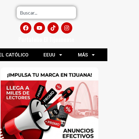
Portafolio El Tijuanense
EL CATÓLICO
EEUU
MÁS