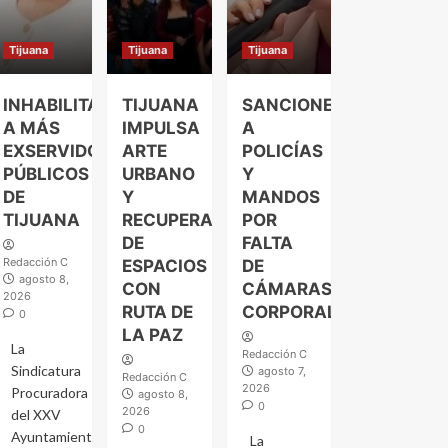
Tijuana
Tijuana
Tijuana
INHABILITAN
TIJUANA
SANCIONES
A MÁS
IMPULSA
A
EXSERVIDORES
ARTE
POLICÍAS
PÚBLICOS
URBANO
Y
DE
Y
MANDOS
TIJUANA
RECUPERACIÓN
POR
DE
FALTA
Redacción C
ESPACIOS
DE
agosto 8,
CON
CÁMARAS
2026
RUTA DE
CORPORALES
0
LA PAZ
La
Redacción C
Sindicatura
agosto 7,
Redacción C
2026
Procuradora
agosto 8,
0
2026
del XXV
0
Ayuntamiento
La