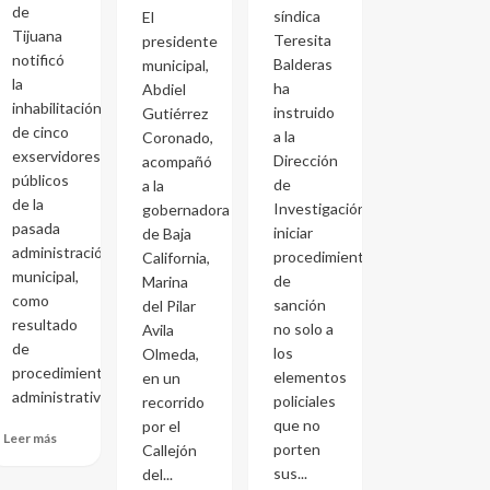
de
síndica
El
Tijuana
Teresita
presidente
notificó
Balderas
municipal,
la
ha
Abdiel
inhabilitación
instruido
Gutiérrez
de cinco
a la
Coronado,
exservidores
Dirección
acompañó
públicos
de
a la
de la
Investigación
gobernadora
pasada
iniciar
de Baja
administración
procedimientos
California,
municipal,
de
Marina
como
sanción
del Pilar
resultado
no solo a
Avila
de
los
Olmeda,
procedimientos
elementos
en un
administrativos...
policiales
recorrido
que no
por el
Leer más
porten
Callejón
sus...
del...