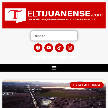
Portafolio El Tijuanense
BAJA CALIFORNIA