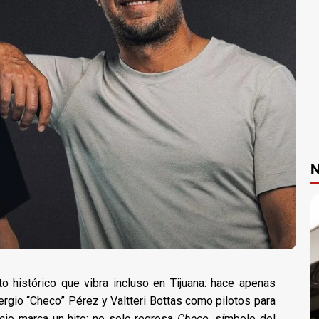
N
 histórico que vibra incluso en Tijuana: hace apenas
rgio “Checo” Pérez y Valtteri Bottas como pilotos para
cio marca un hito: no solo regresa
Checo
, símbolo del