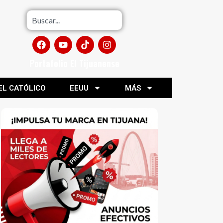
Portafolio El Tijuanense
EL CATÓLICO
EEUU
MÁS