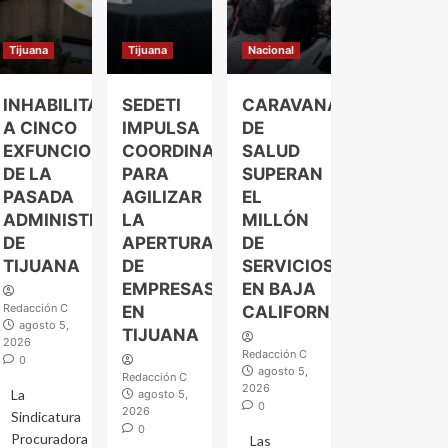
Tijuana
Tijuana
Nacional
INHABILITAN
SEDETI
CARAVANAS
A CINCO
IMPULSA
DE
EXFUNCIONARIOS
COORDINACIÓN
SALUD
DE LA
PARA
SUPERAN
PASADA
AGILIZAR
EL
ADMINISTRACIÓN
LA
MILLÓN
DE
APERTURA
DE
TIJUANA
DE
SERVICIOS
EMPRESAS
EN BAJA
Redacción C
EN
CALIFORNIA
agosto 5,
TIJUANA
2026
Redacción C
0
agosto 5,
Redacción C
2026
La
agosto 5,
0
2026
Sindicatura
0
Procuradora
Las