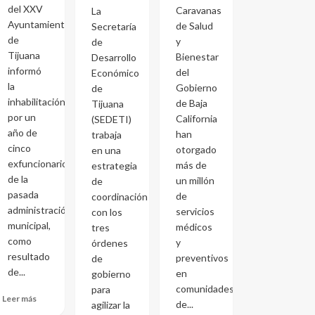
del XXV
Caravanas
La
Ayuntamiento
de Salud
Secretaría
de
y
de
Tijuana
Bienestar
Desarrollo
informó
del
Económico
la
Gobierno
de
inhabilitación
de Baja
Tijuana
por un
California
(SEDETI)
año de
han
trabaja
cinco
otorgado
en una
exfuncionarios
más de
estrategia
de la
un millón
de
pasada
de
coordinación
administración
servicios
con los
municipal,
médicos
tres
como
y
órdenes
resultado
preventivos
de
de...
en
gobierno
comunidades
para
Leer más
de...
agilizar la