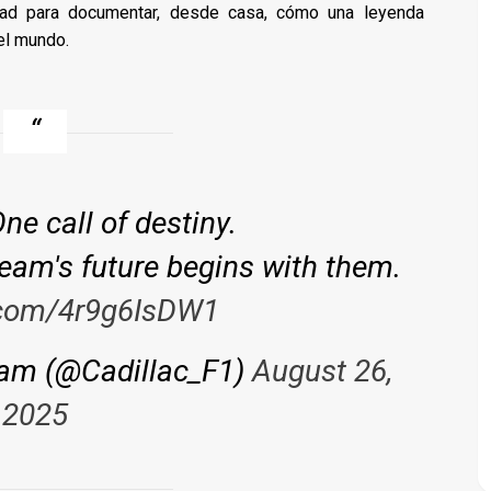
idad para documentar, desde casa, cómo una leyenda
el mundo.
ne call of destiny.
eam's future begins with them.
r.com/4r9g6IsDW1
eam (@Cadillac_F1)
August 26,
2025