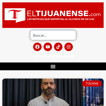
Portafolio El Tijuanense
TIJUANA