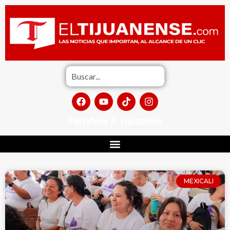
Portafolio El Tijuanense
MEXICALI