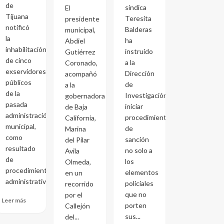
de
síndica
El
Tijuana
Teresita
presidente
notificó
Balderas
municipal,
la
ha
Abdiel
inhabilitación
instruido
Gutiérrez
de cinco
a la
Coronado,
exservidores
Dirección
acompañó
públicos
de
a la
de la
Investigación
gobernadora
pasada
iniciar
de Baja
administración
procedimientos
California,
municipal,
de
Marina
como
sanción
del Pilar
resultado
no solo a
Avila
de
los
Olmeda,
procedimientos
elementos
en un
administrativos...
policiales
recorrido
que no
por el
Leer más
porten
Callejón
sus...
del...