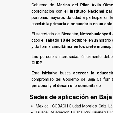
Gobierno de
Marina del Pilar Avila Olm
coordinación con el
Instituto Nacional pa
personas mayores de edad a participar en l
concluir la
primaria o secundaria en un solo
El secretario de Bienestar,
Netzahualcóyotl 
cabo el
sábado 18 de octubre
, en un horario
y de forma
simultánea en los siete municip
Las personas interesadas únicamente debe
CURP
.
Esta iniciativa busca
acercar la educaci
compromiso del Gobierno de Baja Californi
personal y el desarrollo comunitario
.
Sedes de aplicación en Baja 
Mexicali: COBACH Ciudad Morelos, Calz. Lá
Tijuana: Delegación Tijuana, Río Tijuana 3a. E