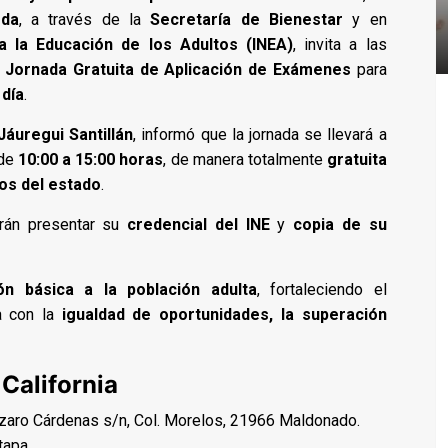
eda
, a través de la
Secretaría de Bienestar
y en
ra la Educación de los Adultos (INEA)
, invita a las
a
Jornada Gratuita de Aplicación de Exámenes
para
 día
.
Jáuregui Santillán
, informó que la jornada se llevará a
 de
10:00 a 15:00 horas
, de manera totalmente
gratuita
ios del estado
.
rán presentar su
credencial del INE
y
copia de su
ón básica a la población adulta
, fortaleciendo el
a con la
igualdad de oportunidades, la superación
California
zaro Cárdenas s/n, Col. Morelos, 21966 Maldonado.
tapa.