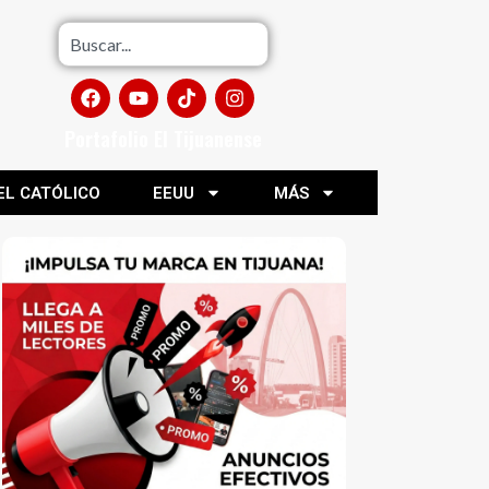
Portafolio El Tijuanense
EL CATÓLICO
EEUU
MÁS