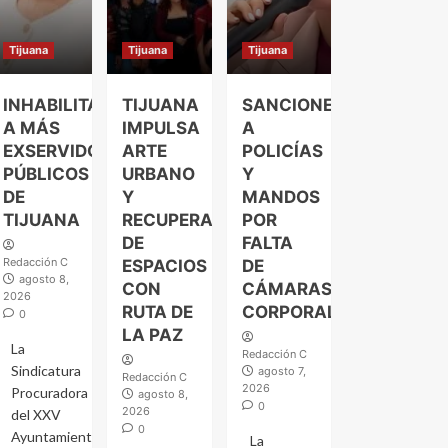
Tijuana
Tijuana
Tijuana
INHABILITAN
TIJUANA
SANCIONES
A MÁS
IMPULSA
A
EXSERVIDORES
ARTE
POLICÍAS
PÚBLICOS
URBANO
Y
DE
Y
MANDOS
TIJUANA
RECUPERACIÓN
POR
DE
FALTA
Redacción C
ESPACIOS
DE
agosto 8,
CON
CÁMARAS
2026
RUTA DE
CORPORALES
0
LA PAZ
La
Redacción C
Sindicatura
agosto 7,
Redacción C
2026
Procuradora
agosto 8,
0
2026
del XXV
0
Ayuntamiento
La