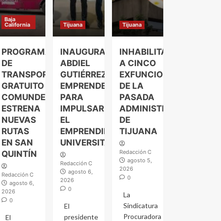
Baja
California
Tijuana
Tijuana
PROGRAMA
INAUGURA
INHABILITAN
DE
ABDIEL
A CINCO
TRANSPORTE
GUTIÉRREZ
EXFUNCIONARIOS
GRATUITO
EMPRENDELAND
DE LA
COMUNDER
PARA
PASADA
ESTRENA
IMPULSAR
ADMINISTRACIÓN
NUEVAS
EL
DE
RUTAS
EMPRENDIMIENTO
TIJUANA
EN SAN
UNIVERSITARIO
Redacción C
QUINTÍN
agosto 5,
Redacción C
2026
agosto 6,
Redacción C
0
2026
agosto 6,
0
2026
La
0
Sindicatura
El
Procuradora
presidente
El