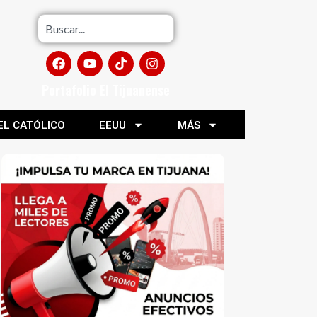
Portafolio El Tijuanense
EL CATÓLICO
EEUU
MÁS