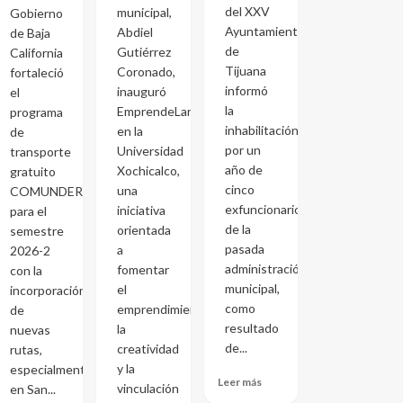
del XXV
municipal,
Gobierno
Ayuntamiento
Abdiel
de Baja
de
Gutiérrez
California
Tijuana
Coronado,
fortaleció
informó
inauguró
el
la
EmprendeLand
programa
inhabilitación
en la
de
por un
Universidad
transporte
año de
Xochicalco,
gratuito
cinco
una
COMUNDER
exfuncionarios
iniciativa
para el
de la
orientada
semestre
pasada
a
2026-2
administración
fomentar
con la
municipal,
el
incorporación
como
emprendimiento,
de
resultado
la
nuevas
de...
creatividad
rutas,
y la
especialmente
Leer más
vinculación
en San...