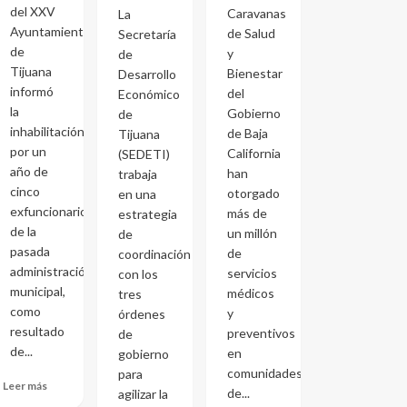
del XXV
Caravanas
La
Ayuntamiento
de Salud
Secretaría
de
y
de
Tijuana
Bienestar
Desarrollo
informó
del
Económico
la
Gobierno
de
inhabilitación
de Baja
Tijuana
por un
California
(SEDETI)
año de
han
trabaja
cinco
otorgado
en una
exfuncionarios
más de
estrategia
de la
un millón
de
pasada
de
coordinación
administración
servicios
con los
municipal,
médicos
tres
como
y
órdenes
resultado
preventivos
de
de...
en
gobierno
comunidades
para
Leer más
de...
agilizar la