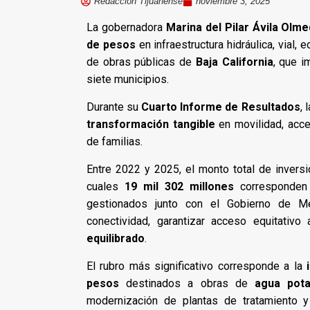
Redacción Tijuanense
noviembre 3, 2025
La gobernadora
Marina del Pilar Ávila Olm
de pesos
en infraestructura hidráulica, vial,
de obras públicas de
Baja California
, que i
siete municipios.
Durante su
Cuarto Informe de Resultados
, 
transformación tangible
en movilidad, acce
de familias.
Entre 2022 y 2025, el monto total de invers
cuales
19 mil 302 millones
corresponden 
gestionados junto con el Gobierno de Méx
conectividad, garantizar acceso equitativ
equilibrado
.
El rubro más significativo corresponde a la
pesos
destinados a obras de
agua pota
modernización de plantas de tratamiento 