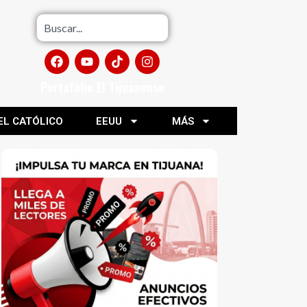
Portafolio El Tijuanense
EL CATÓLICO
EEUU
MÁS